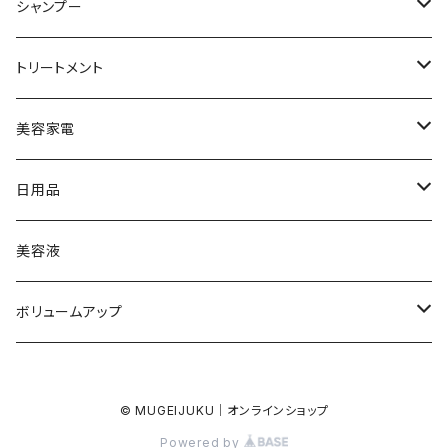
シャンプー
ファニコス
トリートメント
ボリュームアップ
ファニコス
美容家電
ボリュームアップ
美顔器
日用品
ドライヤー
タオル
美容液
ファニコス
ボリュームアップ
セット
© MUGEIJUKU｜オンラインショップ
Powered by