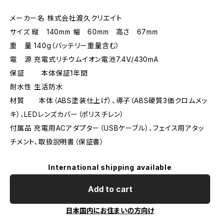
メーカー名 株式会社渡久クリエイト
サイズ 縦 140mm 幅 60mm 高さ 67mm
重 量 140g（バッテリー重量含む）
電 源 充電式リチウムイオン電池7.4V/430mA
保証 本体保証1年間
耐水性 生活防水
材質 本体（ABS塗装仕上げ）、導子（ABS硬質3価クロムメッ
キ）、LEDレンズカバー（ポリスチレン）
付属品 充電用ACアダプター（USBケーブル）、フェイス用アタッ
チメント、取扱説明書（保証書）
International shipping available
Add to cart
日本国内にお住まいの方向け