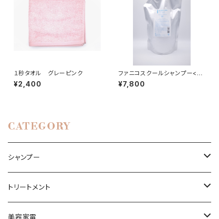
１秒タオル グレーピンク
ファニコスクールシャンプー<ヘ
アシャンプー>1,000ml
¥2,400
¥7,800
CATEGORY
シャンプー
ファニコス
トリートメント
ボリュームアップ
ファニコス
美容家電