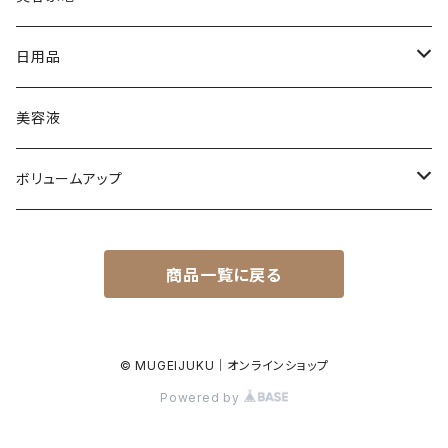
ボリュームアップ
美顔器
日用品
ドライヤー
タオル
美容液
ファニコス
ボリュームアップ
セット
商品一覧に戻る
© MUGEIJUKU｜オンラインショップ
Powered by