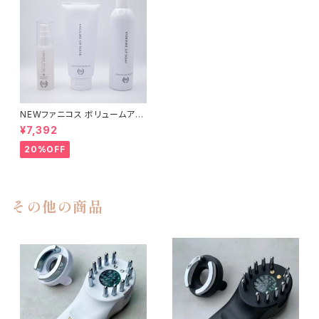
NEWファニコス ボリュームアU
Pセット
¥7,392
20%OFF
その他の商品